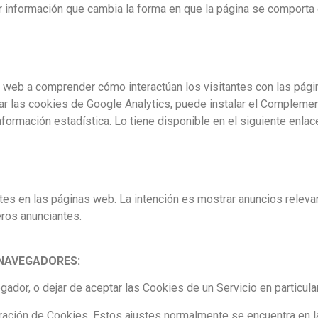
r información que cambia la forma en que la página se comporta 
s web a comprender cómo interactúan los visitantes con las pág
r las cookies de Google Analytics, puede instalar el Complement
ormación estadística. Lo tiene disponible en el siguiente enlac
ntes en las páginas web. La intención es mostrar anuncios relevan
ceros anunciantes.
 NAVEGADORES:
dor, o dejar de aceptar las Cookies de un Servicio en particular
ción de Cookies. Estos ajustes normalmente se encuentra en las