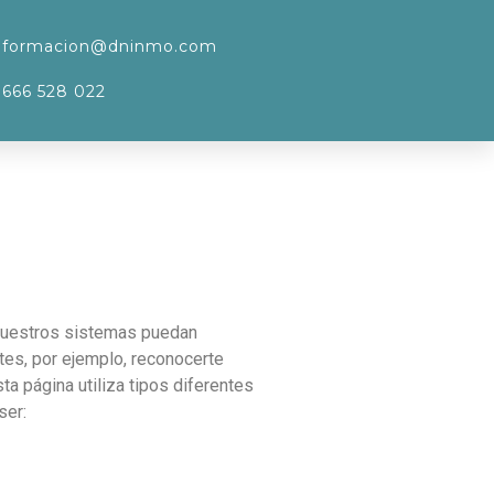
formacion@dninmo.com
666 528 022
 nuestros sistemas puedan
tes, por ejemplo, reconocerte
a página utiliza tipos diferentes
ser: