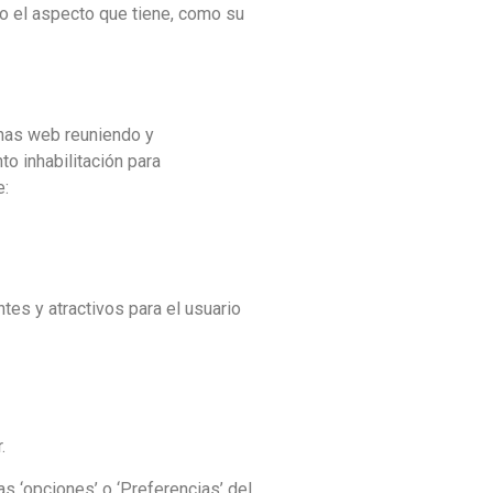
o el aspecto que tiene, como su
inas web reuniendo y
o inhabilitación para
e:
tes y atractivos para el usuario
.
 ‘opciones’ o ‘Preferencias’ del